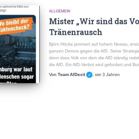
ALLGEMEIN
Mister „Wir sind das V
Tränenrausch
Björn Höcke jammert auf hohem Niveau, ersich
ganzen Demos gegen die AfD. Seine Strategie 
denn dass Volk von dem die AfD ständig redet
die AfD. Ein AfD-Verbot wird gefordert und B
Von
Team AfDexit
, vor
3 Jahren