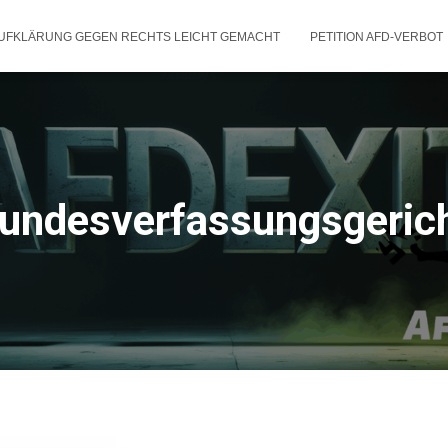
UFKLÄRUNG GEGEN RECHTS LEICHT GEMACHT
PETITION AFD-VERBOT
undesverfassungsgeric