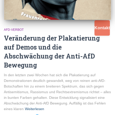
Kontakt
AFD-VERBOT
Veränderung der Plakatierung
auf Demos und die
Abschwächung der Anti-AfD
Bewegung
In den letzten zwei Wochen hat sich die Plakatierung auf
Demonstrationen deutlich gewandelt, weg von reinen anti-AfD-
Botschaften hin zu einem breiteren Spektrum, das sich gegen
Antisemitismus, Rassismus und Rechtsextremismus richtet – alles
in bunten Farben gehalten. Diese Entwicklung signalisiert eine
Abschwächung der Anti-AfD Bewegung. Auffällig ist das Fehlen
eines klaren
Weiterlesen