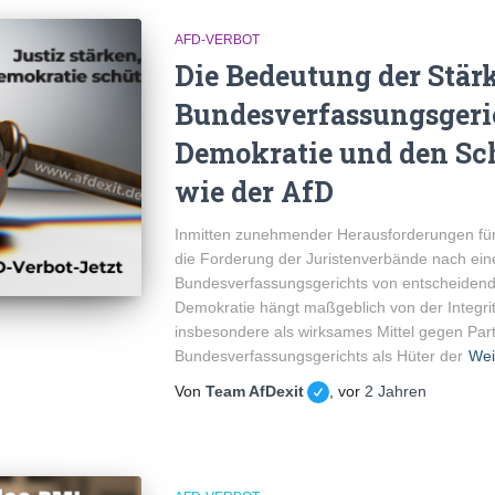
AFD-VERBOT
Die Bedeutung der Stär
Bundesverfassungsgeric
Demokratie und den Sch
wie der AfD
Inmitten zunehmender Herausforderungen für
die Forderung der Juristenverbände nach ein
Bundesverfassungsgerichts von entscheidend
Demokratie hängt maßgeblich von der Integrit
insbesondere als wirksames Mittel gegen Part
Bundesverfassungsgerichts als Hüter der
Wei
Von
Team AfDexit
, vor
2 Jahren