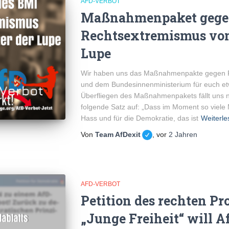
AFD-VERBOT
Maßnahmenpaket geg
Rechtsextremismus vom
Lupe
Wir haben uns das Maßnahmenpakte gegen 
und dem Bundesinnenministerium für euch e
Überfliegen des Maßnahmenpakets fällt uns n
folgende Satz auf: „Dass im Moment so viel
Hass und für die Demokratie, das ist
Weiterle
Von
Team AfDexit
, vor
2 Jahren
AFD-VERBOT
Petition des rechten P
„Junge Freiheit“ will A