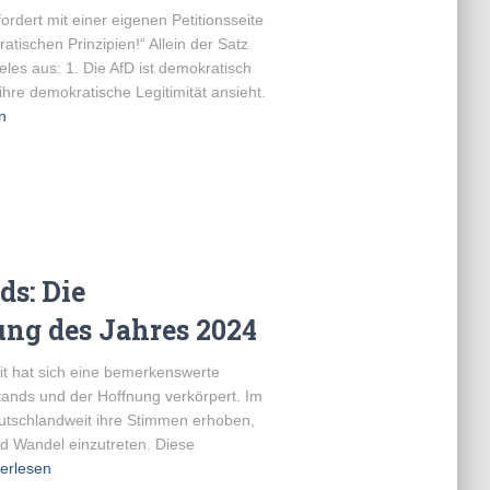
ordert mit einer eigenen Petitionsseite
tischen Prinzipien!“ Allein der Satz
eles aus: 1. Die AfD ist demokratisch
 ihre demokratische Legitimität ansieht.
n
ds: Die
ng des Jahres 2024
it hat sich eine bemerkenswerte
tands und der Hoffnung verkörpert. Im
tschlandweit ihre Stimmen erhoben,
nd Wandel einzutreten. Diese
erlesen