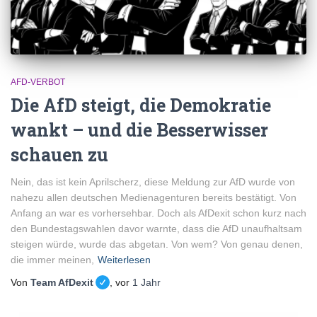
AFD-VERBOT
Die AfD steigt, die Demokratie
wankt – und die Besserwisser
schauen zu
Nein, das ist kein Aprilscherz, diese Meldung zur AfD wurde von
nahezu allen deutschen Medienagenturen bereits bestätigt. Von
Anfang an war es vorhersehbar. Doch als AfDexit schon kurz nach
den Bundestagswahlen davor warnte, dass die AfD unaufhaltsam
steigen würde, wurde das abgetan. Von wem? Von genau denen,
die immer meinen,
Weiterlesen
Von
Team AfDexit
, vor
1 Jahr