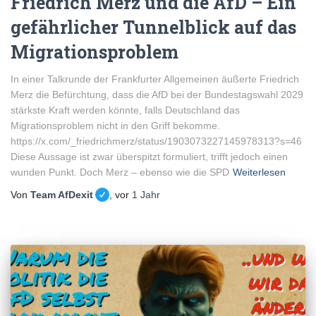
Friedrich Merz und die AfD – Ein
gefährlicher Tunnelblick auf das
Migrationsproblem
In einer Talkrunde der Frankfurter Allgemeinen äußerte Friedrich
Merz die Befürchtung, dass die AfD bei der Bundestagswahl 2029
stärkste Kraft werden könnte, falls Deutschland das
Migrationsproblem nicht in den Griff bekomme.
https://x.com/_friedrichmerz/status/1903073227145978313?s=46
Diese Aussage ist zwar überspitzt formuliert, trifft jedoch einen
wunden Punkt. Doch Merz – ebenso wie die SPD
Weiterlesen
Von
Team AfDexit
, vor
1 Jahr