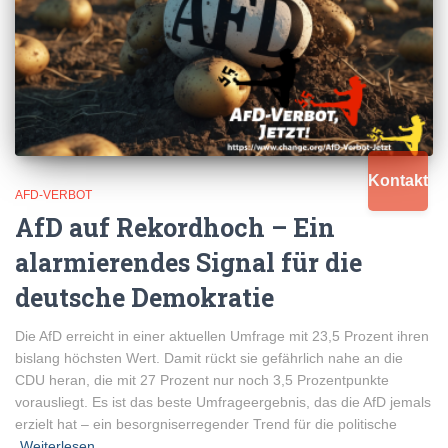
Kontakt
AFD-VERBOT
AfD auf Rekordhoch – Ein
alarmierendes Signal für die
deutsche Demokratie
Die AfD erreicht in einer aktuellen Umfrage mit 23,5 Prozent ihren
bislang höchsten Wert. Damit rückt sie gefährlich nahe an die
CDU heran, die mit 27 Prozent nur noch 3,5 Prozentpunkte
vorausliegt. Es ist das beste Umfrageergebnis, das die AfD jemals
erzielt hat – ein besorgniserregender Trend für die politische
Weiterlesen