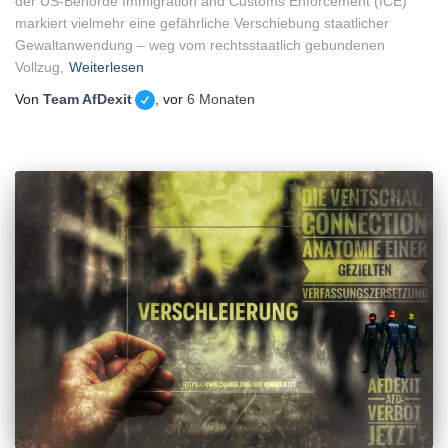
der US-Behörde Immigration and Customs Enforcement (ICE)
markiert vielmehr eine gefährliche Verschiebung staatlicher
Gewaltanwendung – weg vom rechtsstaatlich gebundenen
Vollzug,
Weiterlesen
Von
Team AfDexit
, vor
6 Monaten