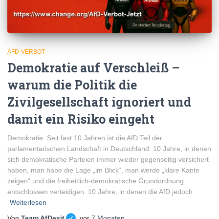
AFD-VERBOT
Demokratie auf Verschleiß –
warum die Politik die
Zivilgesellschaft ignoriert und
damit ein Risiko eingeht
Demokratie: Seit fast 10 Jahren ist die AfD Teil der
parlamentarischen Landschaft in Deutschland. 10 Jahre, in denen
sich demokratische Parteien immer wieder gegenseitig versichert
haben, man habe die Lage „im Blick“, man werde „klare Kante
zeigen“ und die freiheitlich-demokratische Grundordnung
entschlossen verteidigen. 10 Jahre, in denen die AfD jedoch
Weiterlesen
Von
Team AfDexit
, vor
7 Monaten