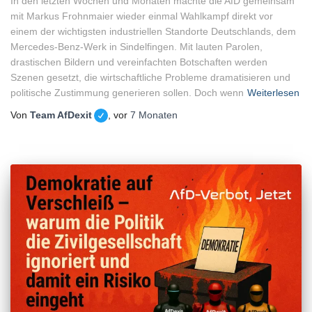
In den letzten Wochen und Monaten machte die AfD gemeinsam
mit Markus Frohnmaier wieder einmal Wahlkampf direkt vor
einem der wichtigsten industriellen Standorte Deutschlands, dem
Mercedes-Benz-Werk in Sindelfingen. Mit lauten Parolen,
drastischen Bildern und vereinfachten Botschaften werden
Szenen gesetzt, die wirtschaftliche Probleme dramatisieren und
politische Zustimmung generieren sollen. Doch wenn
Weiterlesen
Von
Team AfDexit
, vor
7 Monaten