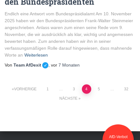
den Bundespräsidenten
Endlich eine Antwort vom Bundespräsidialamt Am 10. November
2025 haben wir den Bundespräsidenten Frank-Walter Steinmeier
angeschrieben. Anlass waren zum einen seine Rede vom 9.
November, die wir ausdrücklich als klar, wichtig und angemessen
bewertet haben. Zum anderen haben wir ihn in seiner
verfassungsmäßigen Rolle darauf hingewiesen, dass mahnende
Worte an
Weiterlesen
Von
Team AfDexit
, vor
7 Monaten
VORHERIGE
1
…
3
4
5
…
32
NÄCHSTE
AfD-Verbot