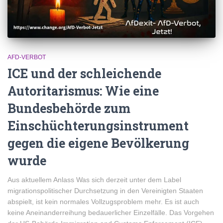
AFD-VERBOT
ICE und der schleichende
Autoritarismus: Wie eine
Bundesbehörde zum
Einschüchterungsinstrument
gegen die eigene Bevölkerung
wurde
Aus aktuellem Anlass Was sich derzeit unter dem Label
migrationspolitischer Durchsetzung in den Vereinigten Staaten
abspielt, ist kein normales Vollzugsproblem mehr. Es ist auch
keine Aneinanderreihung bedauerlicher Einzelfälle. Das Vorgehen