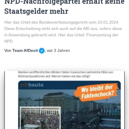
NPD-Nachfolgepartei erhält keine
Staatsgelder mehr
Hier das Urteil des Bundesverfassungsgericht vom 23.01.2024
Diese Entscheidung wirkt sich auch auf die AfD aus, sofern diese
in Anwendung gebracht wird. Hier das Urteil: Finanzentzug der
NPD
Von
Team AfDexit
, vor
3 Jahren