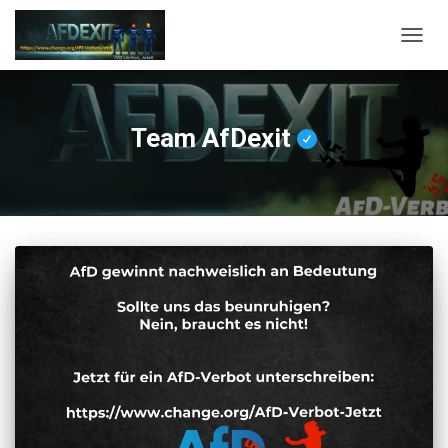
NAVI
Team AfDexit