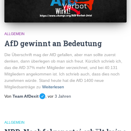
ALLGEMEIN
AfD gewinnt an Bedeutung
Die Überschrift mag der AfD gefallen, aber man sollte zuerst
denken, dann überlegen ob man sich freut. Kürzlich schrieb ich,
das die AfD 37% mehr Mitglieder verzeichnet, und bei 40.131
Mitgliedern angekommen ist. Ich schrieb auch, dass dies noch
zunehmen würde. Stand heute hat die AfD 1400 neue
Mitgliedsanträge zu
Weiterlesen
Von
Team AfDexit
, vor
3 Jahren
ALLGEMEIN