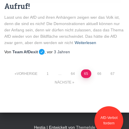
Aufruf!
Lasst uns der AfD und ihren Anhängern zeigen wer das Volk ist,
denn die sind es nicht! Die Demonstrationen aktuell können nur
der Anfang sein, denn wir dürfen nicht zulassen, dass das Thema
AfD wieder von der Bildfläche verschwindet. Das hätte die AfD
zwar gern, aber dem werden wir nicht
Weiterlesen
Von
Team AfDexit
, vor
3 Jahren
VORHERIGE
1
…
64
65
66
67
NÄCHSTE
AfD-Verbot
fordern
Hestia | Entwickelt von
ThemeIsle