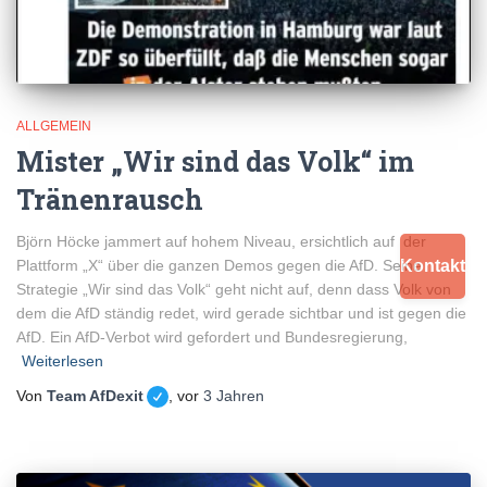
ALLGEMEIN
Mister „Wir sind das Volk“ im
Tränenrausch
Björn Höcke jammert auf hohem Niveau, ersichtlich auf der
Plattform „X“ über die ganzen Demos gegen die AfD. Seine
Kontakt
Strategie „Wir sind das Volk“ geht nicht auf, denn dass Volk von
dem die AfD ständig redet, wird gerade sichtbar und ist gegen die
AfD. Ein AfD-Verbot wird gefordert und Bundesregierung,
Weiterlesen
Von
Team AfDexit
, vor
3 Jahren