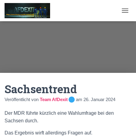
N
A
V
I
G
A
T
I
O
N
U
M
Sachsentrend
S
C
H
Veröffentlicht von
Team AfDexit
am
26. Januar 2024
A
L
Der MDR führte kürzlich eine Wahlumfrage bei den
T
E
Sachsen durch.
N
Das Ergebnis wirft allerdings Fragen auf.