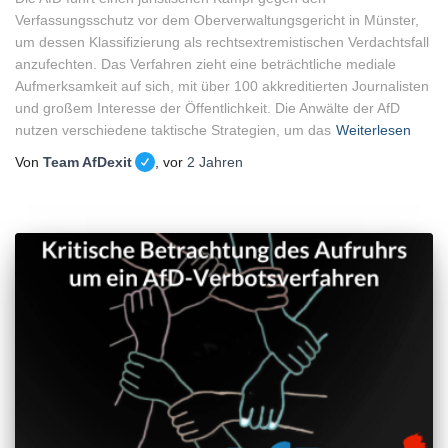
Verfassungsschutz vor dem Oberverwaltungsgericht in Münster,
um dessen Klassifizierung als rechtsextremistischen Verdachtsfall
anzufechten. Das Verfahren zieht eine beträchtliche mediale
Aufmerksamkeit auf sich, mit über 100 akkreditierten Journalisten
und großem Interesse der Öffentlichkeit. Die Anwälte der AfD
nutzen verschiedene taktische Strategien, um das
Weiterlesen
Von
Team AfDexit
, vor
2 Jahren