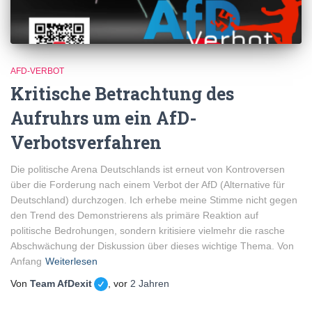
AFD-VERBOT
Kritische Betrachtung des
Aufruhrs um ein AfD-
Verbotsverfahren
Die politische Arena Deutschlands ist erneut von Kontroversen
über die Forderung nach einem Verbot der AfD (Alternative für
Deutschland) durchzogen. Ich erhebe meine Stimme nicht gegen
den Trend des Demonstrierens als primäre Reaktion auf
politische Bedrohungen, sondern kritisiere vielmehr die rasche
Abschwächung der Diskussion über dieses wichtige Thema. Von
Anfang
Weiterlesen
Von
Team AfDexit
, vor
2 Jahren