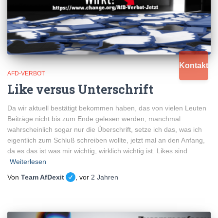
Kontakt
AFD-VERBOT
Like versus Unterschrift
Da wir aktuell bestätigt bekommen haben, das von vielen Leuten
Beiträge nicht bis zum Ende gelesen werden, manchmal
wahrscheinlich sogar nur die Überschrift, setze ich das, was ich
eigentlich zum Schluß schreiben wollte, jetzt mal an den Anfang,
da es das ist was mir wichtig, wirklich wichtig ist. Likes sind
Weiterlesen
Von
Team AfDexit
, vor
2 Jahren