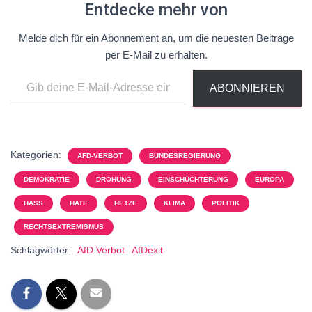
Entdecke mehr von
Melde dich für ein Abonnement an, um die neuesten Beiträge
per E-Mail zu erhalten.
ABONNIEREN
Kategorien:
AFD-VERBOT
BUNDESREGIERUNG
DEMOKRATIE
DROHUNG
EINSCHÜCHTERUNG
EUROPA
HASS
HATE
HETZE
KLIMA
POLITIK
RECHTSEXTREMISMUS
Schlagwörter:
AfD Verbot
AfDexit