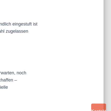
dlich eingestuft ist
ahl zugelassen
rwarten, noch
chaffen –
elle