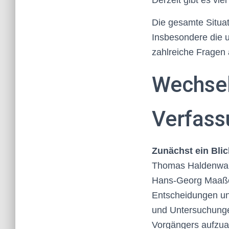
Derzeit gibt es v
Die gesamte Situat
Insbesondere die 
zahlreiche Fragen 
Wechsel
Verfass
Zunächst ein Blic
Thomas Haldenwan
Hans-Georg Maaßen
Entscheidungen und
und Untersuchungen
Vorgängers aufzua