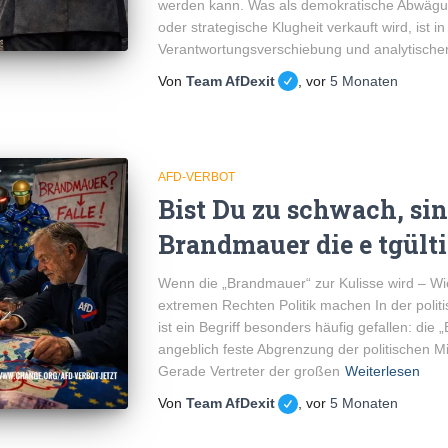
werden kann. Was als demokratische Abwägun
oder strategische Klugheit verkauft wird, ist i
Verantwortungsverschiebung und analytische
Von
Team AfDexit
, vor
5 Monaten
AFD-VERBOT
Bist Du zu schwach, sind
Brandmauer die e tgülti
Wenn die „Brandmauer“ zur Kulisse wird – Wi
extremen Rechten Politik machen In der polit
ist ein Begriff besonders häufig gefallen: die
angeblich feste Abgrenzung der politischen Mi
Gerade Vertreter der großen
Weiterlesen
Von
Team AfDexit
, vor
5 Monaten