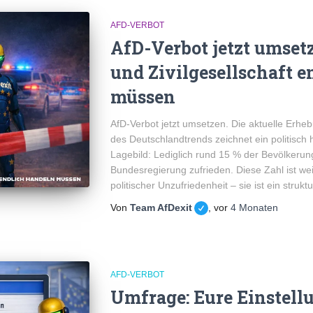
AFD-VERBOT
AfD-Verbot jetzt umset
und Zivilgesellschaft 
müssen
AfD-Verbot jetzt umsetzen. Die aktuelle Erh
des Deutschlandtrends zeichnet ein politisc
Lagebild: Lediglich rund 15 % der Bevölkerung
Bundesregierung zufrieden. Diese Zahl ist w
politischer Unzufriedenheit – sie ist ein strukt
Von
Team AfDexit
, vor
4 Monaten
AFD-VERBOT
Umfrage: Eure Einstell