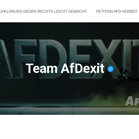
UFKLÄRUNG GEGEN RECHTS LEICHT GEMACHT
PETITION AFD-VERBOT
Team AfDexit