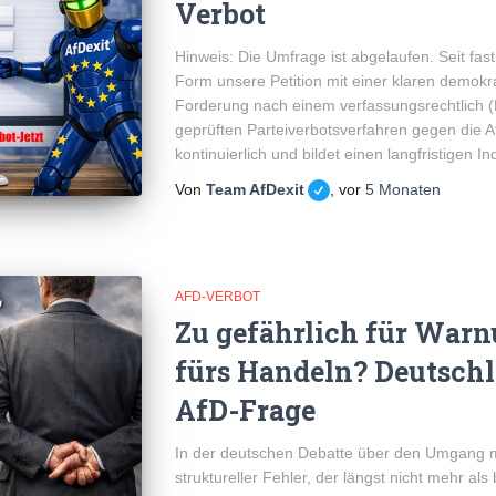
Verbot
Hinweis: Die Umfrage ist abgelaufen. Seit fast
Form unsere Petition mit einer klaren demokr
Forderung nach einem verfassungsrechtlich 
geprüften Parteiverbotsverfahren gegen die AfD
kontinuierlich und bildet einen langfristigen In
Von
Team AfDexit
, vor
5 Monaten
AFD-VERBOT
Zu gefährlich für War
fürs Handeln? Deutschl
AfD-Frage
In der deutschen Debatte über den Umgang mit
struktureller Fehler, der längst nicht mehr als