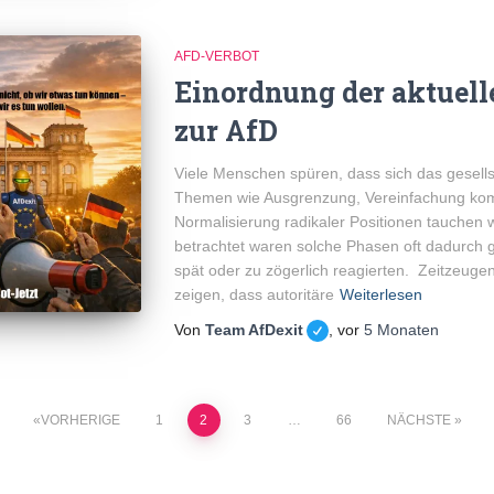
AFD-VERBOT
Einordnung der aktuel
zur AfD
Viele Menschen spüren, dass sich das gesellsc
Themen wie Ausgrenzung, Vereinfachung kom
Normalisierung radikaler Positionen tauchen w
betrachtet waren solche Phasen oft dadurch 
spät oder zu zögerlich reagierten. Zeitzeuge
zeigen, dass autoritäre
Weiterlesen
Von
Team AfDexit
, vor
5 Monaten
VORHERIGE
1
2
3
…
66
NÄCHSTE