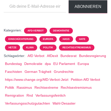
ABONNIEREN
Kategorien:
AFD-VERBOT
DEMOKRATIE
EINSCHÜCHTERUNG
EUROPA
HASS
HATE
HETZE
KLIMA
POLITIK
RECHTSEXTREMISMUS
Schlagwörter:
AfD Verbot
AfDexit
Bundesrat
Bundesregierung
Bundestag
Demokratie
dpa
EU Parlament
Europa
Faschisten
German Trägheit
Grundrechte
https://www.change.org/AfD-Verbot-Jetzt
Petition AfD Verbot
Politik
Rassimus
Rechtsextreme
Rechtsextremismus
Remigration
Rnd
Verfassungsfeinlich
Verfassungsschutzgutachten
Wahl-Desaster