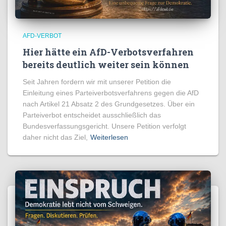
AFD-VERBOT
Hier hätte ein AfD-Verbotsverfahren
bereits deutlich weiter sein können
Seit Jahren fordern wir mit unserer Petition die
Einleitung eines Parteiverbotsverfahrens gegen die AfD
nach Artikel 21 Absatz 2 des Grundgesetzes. Über ein
Parteiverbot entscheidet ausschließlich das
Bundesverfassungsgericht. Unsere Petition verfolgt
daher nicht das Ziel,
Weiterlesen