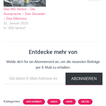
Das AfD-Verbot – Die
Aussprache – Das Desaster
– Das Dilemma
31. Januar 2025
In "AfD-Verbot"
Entdecke mehr von
Melde dich für ein Abonnement an, um die neuesten Beiträge
per E-Mail zu erhalten.
ABONNIEREN
Kategorien:
AFD-VERBOT
HASS
HATE
HETZE