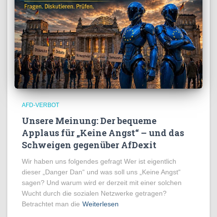
AFD-VERBOT
Unsere Meinung: Der bequeme
Applaus für „Keine Angst“ – und das
Schweigen gegenüber AfDexit
Wir haben uns folgendes gefragt Wer ist eigentlich
dieser „Danger Dan“ und was soll uns „Keine Angst“
sagen? Und warum wird er derzeit mit einer solchen
Wucht durch die sozialen Netzwerke getragen?
Betrachtet man die
Weiterlesen