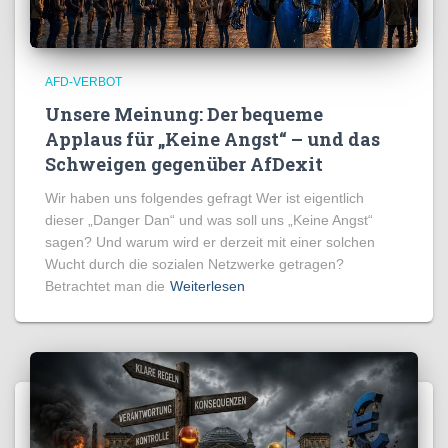
AFD-VERBOT
Unsere Meinung: Der bequeme
Applaus für „Keine Angst“ – und das
Schweigen gegenüber AfDexit
Wir haben uns folgendes gefragt Wer ist eigentlich
dieser „Danger Dan“ und was soll uns „Keine Angst“
sagen? Und warum wird er derzeit mit einer solchen
Wucht durch die sozialen Netzwerke getragen?
Betrachtet man die
Weiterlesen