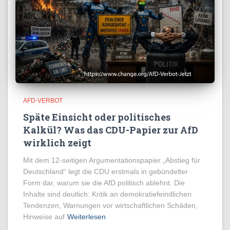
AFD-VERBOT
Späte Einsicht oder politisches
Kalkül? Was das CDU-Papier zur AfD
wirklich zeigt
Mit dem 12-seitigen Argumentationspapier „Abstieg für
Deutschland“ legt die CDU erstmals in gebündelter
Form dar, warum sie die AfD politisch ablehnt. Die
Inhalte sind deutlich: Kritik an demokratiefeindlichen
Tendenzen, Warnungen vor wirtschaftlichen Schäden,
Hinweise auf
Weiterlesen