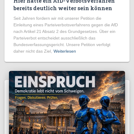
Hier hätte ein AfD-Verbotsverfahren
bereits deutlich weiter sein können
Seit Jahren fordern wir mit unserer Petition die
Einleitung eines Parteiverbotsverfahrens gegen die AfD
nach Artikel 21 Absatz 2 des Grundgesetzes. Über ein
Parteiverbot entscheidet ausschließlich das
Bundesverfassungsgericht. Unsere Petition verfolgt
daher nicht das Ziel,
Weiterlesen