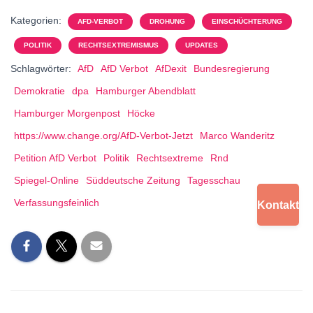
Kategorien:
AFD-VERBOT
DROHUNG
EINSCHÜCHTERUNG
POLITIK
RECHTSEXTREMISMUS
UPDATES
Schlagwörter:
AfD
AfD Verbot
AfDexit
Bundesregierung
Demokratie
dpa
Hamburger Abendblatt
Hamburger Morgenpost
Höcke
https://www.change.org/AfD-Verbot-Jetzt
Marco Wanderitz
Petition AfD Verbot
Politik
Rechtsextreme
Rnd
Spiegel-Online
Süddeutsche Zeitung
Tagesschau
Verfassungsfeinlich
Kontakt