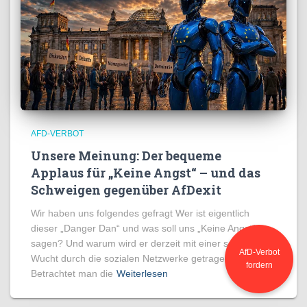
AFD-VERBOT
Unsere Meinung: Der bequeme
Applaus für „Keine Angst“ – und das
Schweigen gegenüber AfDexit
Wir haben uns folgendes gefragt Wer ist eigentlich
dieser „Danger Dan“ und was soll uns „Keine Angst“
sagen? Und warum wird er derzeit mit einer solchen
AfD-Verbot
Wucht durch die sozialen Netzwerke getragen?
fordern
Betrachtet man die
Weiterlesen