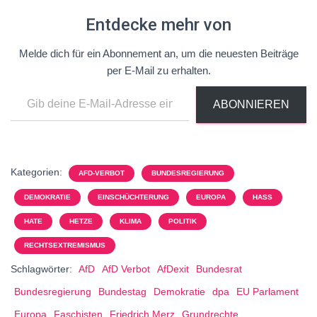
Entdecke mehr von
Melde dich für ein Abonnement an, um die neuesten Beiträge
per E-Mail zu erhalten.
ABONNIEREN
Kategorien:
AFD-VERBOT
BUNDESREGIERUNG
DEMOKRATIE
EINSCHÜCHTERUNG
EUROPA
HASS
HATE
HETZE
KLIMA
POLITIK
RECHTSEXTREMISMUS
Schlagwörter:
AfD
AfD Verbot
AfDexit
Bundesrat
Bundesregierung
Bundestag
Demokratie
dpa
EU Parlament
Europa
Faschisten
Friedrich Merz
Grundrechte