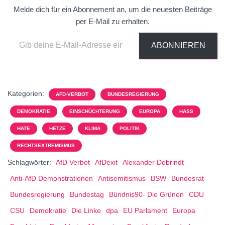
Melde dich für ein Abonnement an, um die neuesten Beiträge
per E-Mail zu erhalten.
ABONNIEREN
Kategorien:
AFD-VERBOT
BUNDESREGIERUNG
DEMOKRATIE
EINSCHÜCHTERUNG
EUROPA
HASS
HATE
HETZE
KLIMA
POLITIK
RECHTSEXTREMISMUS
Schlagwörter:
AfD Verbot
AfDexit
Alexander Dobrindt
Anti-AfD Demonstrationen
Antisemitismus
BSW
Bundesrat
Bundesregierung
Bundestag
Bündnis90- Die Grünen
CDU
CSU
Demokratie
Die Linke
dpa
EU Parlament
Europa