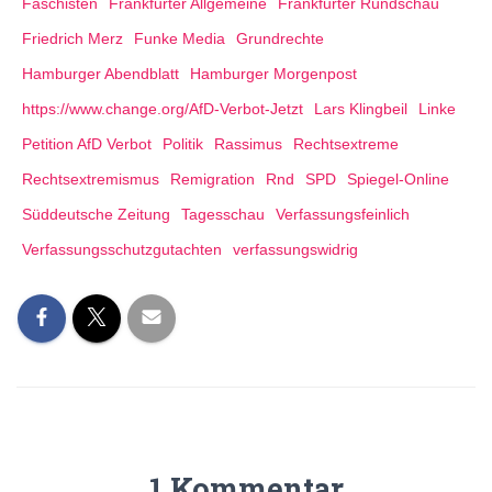
Faschisten
Frankfurter Allgemeine
Frankfurter Rundschau
Friedrich Merz
Funke Media
Grundrechte
Hamburger Abendblatt
Hamburger Morgenpost
https://www.change.org/AfD-Verbot-Jetzt
Lars Klingbeil
Linke
Petition AfD Verbot
Politik
Rassimus
Rechtsextreme
Rechtsextremismus
Remigration
Rnd
SPD
Spiegel-Online
Süddeutsche Zeitung
Tagesschau
Verfassungsfeinlich
Verfassungsschutzgutachten
verfassungswidrig
1 Kommentar