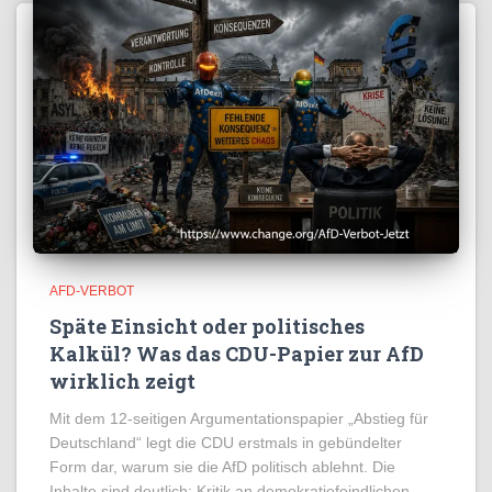
AFD-VERBOT
Späte Einsicht oder politisches
Kalkül? Was das CDU-Papier zur AfD
wirklich zeigt
Mit dem 12-seitigen Argumentationspapier „Abstieg für
Deutschland“ legt die CDU erstmals in gebündelter
Form dar, warum sie die AfD politisch ablehnt. Die
Inhalte sind deutlich: Kritik an demokratiefeindlichen