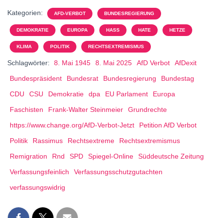
Kategorien:
AFD-VERBOT
BUNDESREGIERUNG
DEMOKRATIE
EUROPA
HASS
HATE
HETZE
KLIMA
POLITIK
RECHTSEXTREMISMUS
Schlagwörter:
8. Mai 1945
8. Mai 2025
AfD Verbot
AfDexit
Bundespräsident
Bundesrat
Bundesregierung
Bundestag
CDU
CSU
Demokratie
dpa
EU Parlament
Europa
Faschisten
Frank-Walter Steinmeier
Grundrechte
https://www.change.org/AfD-Verbot-Jetzt
Petition AfD Verbot
Politik
Rassimus
Rechtsextreme
Rechtsextremismus
Remigration
Rnd
SPD
Spiegel-Online
Süddeutsche Zeitung
Verfassungsfeinlich
Verfassungsschutzgutachten
verfassungswidrig