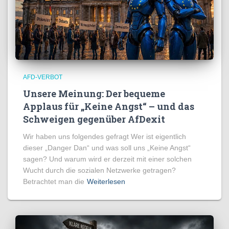
AFD-VERBOT
Unsere Meinung: Der bequeme
Applaus für „Keine Angst“ – und das
Schweigen gegenüber AfDexit
Wir haben uns folgendes gefragt Wer ist eigentlich
dieser „Danger Dan“ und was soll uns „Keine Angst“
sagen? Und warum wird er derzeit mit einer solchen
Wucht durch die sozialen Netzwerke getragen?
Betrachtet man die
Weiterlesen