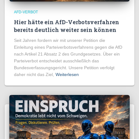
AFD-VERBOT
Hier hätte ein AfD-Verbotsverfahren
bereits deutlich weiter sein können
Seit Jahren fordern wir mit unserer Petition die
Einleitung eines Parteiverbotsverfahrens gegen die AfD
nach Artikel 21 Absatz 2 des Grundgesetzes. Über ein
Parteiverbot entscheidet ausschließlich das
Bundesverfassungsgericht. Unsere Petition verfolgt
daher nicht das Ziel,
Weiterlesen