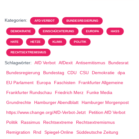
Kategorien:
AFD-VERBOT
BUNDESREGIERUNG
DEMOKRATIE
EINSCHÜCHTERUNG
EUROPA
HASS
HATE
HETZE
KLIMA
POLITIK
RECHTSEXTREMISMUS
Schlagwörter:
AfD Verbot
AfDexit
Antisemitismus
Bundesrat
Bundesregierung
Bundestag
CDU
CSU
Demokratie
dpa
EU Parlament
Europa
Faschisten
Frankfurter Allgemeine
Frankfurter Rundschau
Friedrich Merz
Funke Media
Grundrechte
Hamburger Abendblatt
Hamburger Morgenpost
https://www.change.org/AfD-Verbot-Jetzt
Petition AfD Verbot
Politik
Rassimus
Rechtsextreme
Rechtsextremismus
Remigration
Rnd
Spiegel-Online
Süddeutsche Zeitung