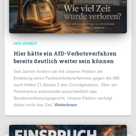
AFD-VERBOT
Hier hätte ein AfD-Verbotsverfahren
bereits deutlich weiter sein können
Seit Jahren fordern wir mit unserer Petition die
Einleitung eines Parteiverbotsverfahrens gegen die AfD
nach Artikel 21 Absatz 2 des Grundgesetzes. Über ein
Parteiverbot entscheidet ausschließlich das
Bundesverfassungsgericht. Unsere Petition verfolgt
daher nicht das Ziel,
Weiterlesen