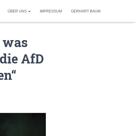
ÜBER UNS
IMPRESSUM
GERHART BAUM
– was
die AfD
en“