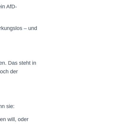
ein AfD-
irkungslos – und
n. Das steht in
noch der
nn sie:
en will, oder