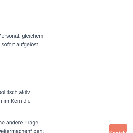
Personal, gleichem
sofort aufgelöst
litisch aktiv
n im Kern die
ine andere Frage.
weitermachen“ geht