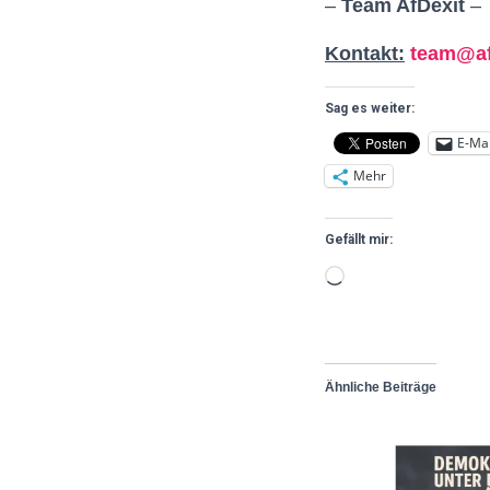
–
Team AfDexit
–
Kontakt:
team@af
Sag es weiter:
E-Mai
Mehr
Gefällt mir:
Ähnliche Beiträge